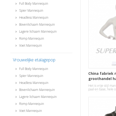
Full Body Mannequin
Spier Mannequin
Headless Mannequin
Bovenlichaam Mannequin
Lagere lichaam Mannequin
Romp Mannequin
Voet Mannequin
Vrouwelijke etalagepop
Full Body Mannequin
China fabriek
Spier Mannequin
groothandel h
Headless Mannequin
vrouwelijke e
Het is vrije stijl m
tribune
paal en base, hele 
Bovenlichaam Mannequin
witte kleur en stijl 
etalagepop met hoo
Lagere lichaam Mannequin
Romp Mannequin
Voet Mannequin