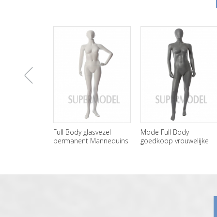
上
Full Body glasvezel
Mode Full Body
permanent Mannequins
goedkoop vrouwelijke
vrouwelijke groothandel
Mannequins te koop
一
张