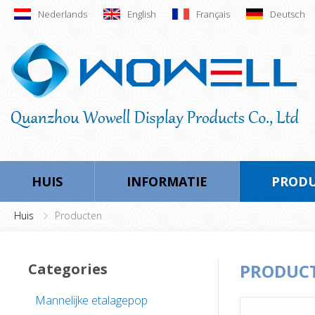
Nederlands
English
Français
Deutsch
HUIS
INFORMATIE
PROD
Huis
Producten
Categories
PRODUC
Mannelijke etalagepop