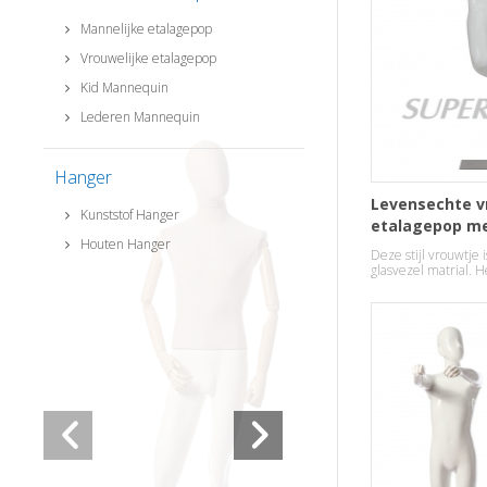
Mannelijke etalagepop
Vrouwelijke etalagepop
Kid Mannequin
Lederen Mannequin
Hanger
Levensechte v
Kunststof Hanger
etalagepop me
Houten Hanger
Deze stijl vrouwtje 
glasvezel matrial. H
een voet staan.