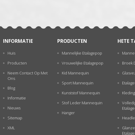
INFORMATIE
PRODUCTEN
HETE T
Huis
Mannelijke Etalagepop
Mannel
Producten
Vrouwelijke Etalagepop
Broek 
Neem Contact Op Met
Kid Mannequin
Glasve
Ons
Sport Mannequin
Etalag
Blog
Kunststof Mannequin
Kleding
Informatie
Stof Leder Mannequin
Volled
Nieuws
Etalag
Hanger
Sitemap
Headle
XML
Glanze
Etalag