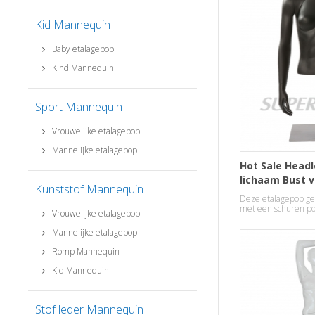
Kid Mannequin
Baby etalagepop
Kind Mannequin
Sport Mannequin
Vrouwelijke etalagepop
Mannelijke etalagepop
Hot Sale Headl
lichaam Bust v
Kunststof Mannequin
Torso Manneq
Deze etalagepop ge
met een schuren po
Vrouwelijke etalagepop
Mannelijke etalagepop
Romp Mannequin
Kid Mannequin
Stof leder Mannequin