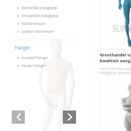
Mannelijke etalagepop
Vrouwelijke etalagepop
Kid Mannequin
Lederen Mannequin
Hanger
Groothandel v
Kunststof Hanger
kwaliteit aan
Houten Hanger
glasvezel pe
Het is een sexy bla
etalagepoppe
etalagepop gemaakt 
staande houding.