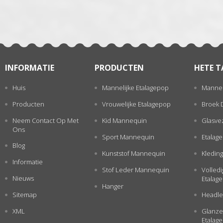
INFORMATIE
PRODUCTEN
HETE T
Huis
Mannelijke Etalagepop
Mannel
Producten
Vrouwelijke Etalagepop
Broek 
Neem Contact Op Met
Kid Mannequin
Glasve
Ons
Sport Mannequin
Etalag
Blog
Kunststof Mannequin
Kleding
Informatie
Stof Leder Mannequin
Volled
Nieuws
Etalag
Hanger
Sitemap
Headle
XML
Glanze
Etalag