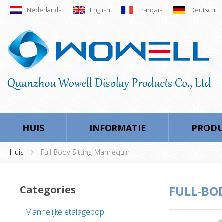
Nederlands
English
Français
Deutsch
HUIS
INFORMATIE
PROD
Huis
Full-Body-Sitting-Mannequin
Categories
FULL-BO
Mannelijke etalagepop