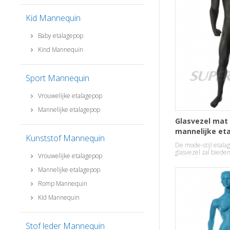
Kid Mannequin
Baby etalagepop
Kind Mannequin
Sport Mannequin
Vrouwelijke etalagepop
Mannelijke etalagepop
Glasvezel mat
mannelijke et
Kunststof Mannequin
De mode-stijl etal
glasvezel zal biede
Vrouwelijke etalagepop
uw kleding in een r
weer te geven.
Mannelijke etalagepop
Romp Mannequin
Kid Mannequin
Stof leder Mannequin