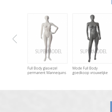
上
Full Body glasvezel
Mode Full Body
permanent Mannequins
goedkoop vrouwelijke
vrouwelijke groothandel
Mannequins te koop
一
张