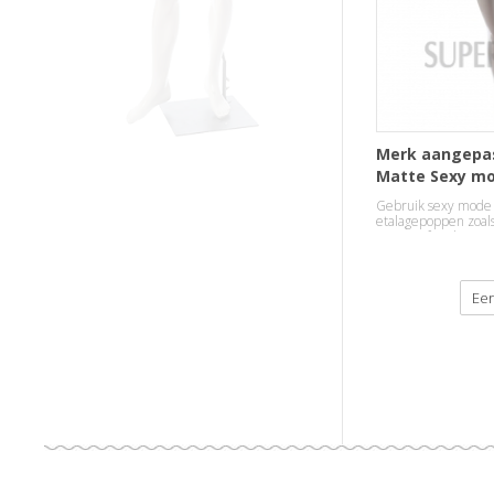
Merk aangepas
Matte Sexy m
Display Manne
Gebruik sexy mode
etalagepoppen zoal
zwarte afwerking, v
van klanten naar h
kleding.
Eer