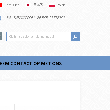
日本語
Português
Polski
+86-15659093995/+86-595-28878392
EEM CONTACT OP MET ONS