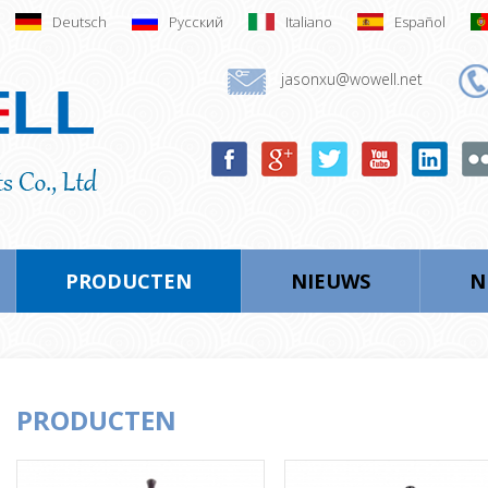
Deutsch
Русский
Italiano
Español
jasonxu@wowell.net
PRODUCTEN
NIEUWS
N
PRODUCTEN