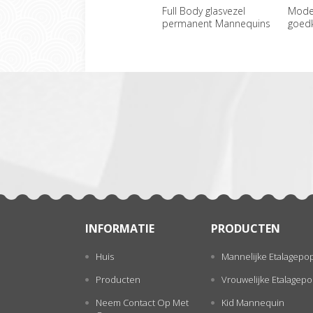
Full Body glasvezel
Mode 
permanent Mannequins
goedk
vrouwelijke groothandel
Mann
一
张
INFORMATIE
PRODUCTEN
Huis
Mannelijke Etalagepo
Producten
Vrouwelijke Etalagep
Neem Contact Op Met
Kid Mannequin