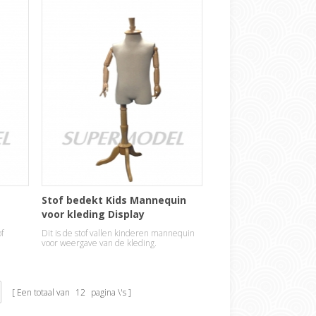
Stof bedekt Kids Mannequin
voor kleding Display
f
Dit is de stof vallen kinderen mannequin
voor weergave van de kleding.
Een totaal van
12
pagina \'s