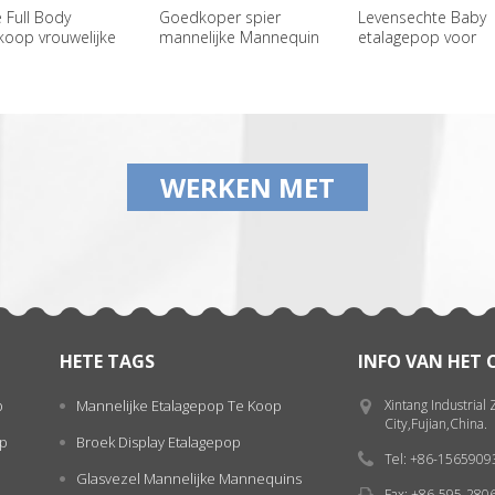
Full Body
Goedkoper spier
Levensechte Baby
oop vrouwelijke
mannelijke Mannequin
etalagepop voor
equins te koop
voor verkoop
weergave
WERKEN MET
HETE TAGS
INFO VAN HET
p
Mannelijke Etalagepop Te Koop
Xintang Industrial
City,Fujian,China.
op
Broek Display Etalagepop
Tel: +86-156590
Glasvezel Mannelijke Mannequins
Fax: +86-595-280