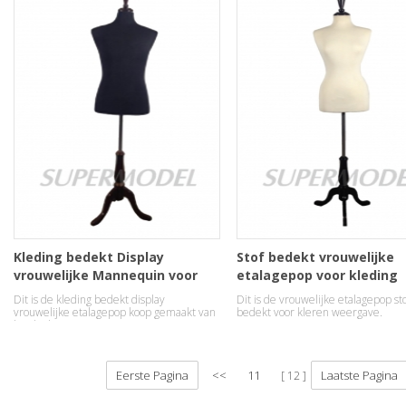
Kleding bedekt Display
Stof bedekt vrouwelijke
vrouwelijke Mannequin voor
etalagepop voor kleding
verkoop
Display
Dit is de kleding bedekt display
Dit is de vrouwelijke etalagepop sto
vrouwelijke etalagepop koop gemaakt van
bedekt voor kleren weergave.
hard schuim.
Eerste Pagina
<<
11
Laatste Pagina
12