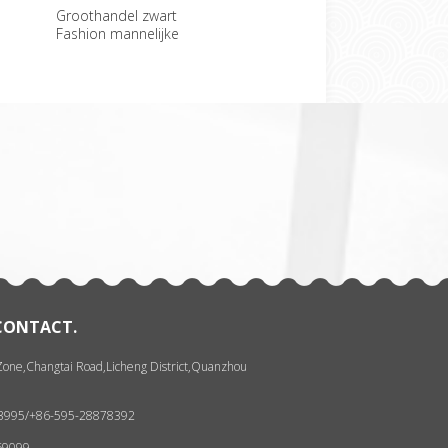
Groothandel zwart
Goedkope Headless
Sexy
Fashion mannelijke
mannelijke Mannequin
Mann
etalagepop
voor verkoop
weer
一
张
 CONTACT.
 Zone,Changtai Road,Licheng District,Quanzhou
93995/+86-595-28878392
69099