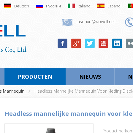
Deutsch
Русский
Italiano
Español
jasonxu@wowell.net
PRODUCTEN
NIEUWS
N
s Mannequin
Headless Mannelijke Mannequin Voor Kleding Displ
headless mannelijke mannequin voor kle
Product herkom