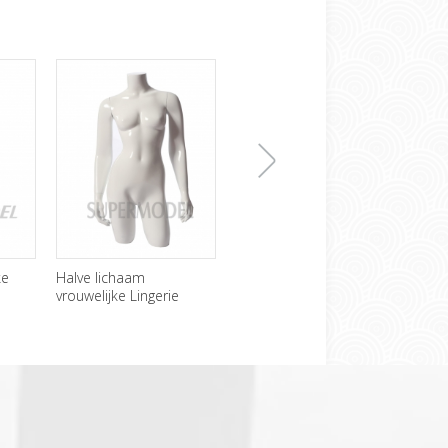
下
e
Halve lichaam
Sexy vrouwelijke ei
Goedk
vrouwelijke Lingerie
hoofd wit glanzend
Manne
Mannequin groothandel
glasvezel Mannequin
kind 
一
张