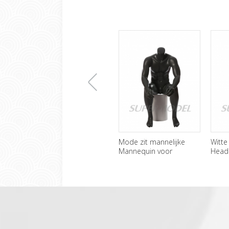
上
Mode zit mannelijke
Witte 
Mannequin voor
Headl
verkoop
modell
一
张