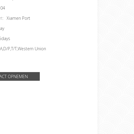
04
t:
Xiamen Port
ray
5days
/A,D/P,T/T,Western Union
ACT OPNEMEN