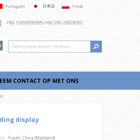
日本語
Português
Polski
+86-15659093995/+86-595-28878392
EEM CONTACT OP MET ONS
ay
ding display
st:
Fujian, China (Mainland)