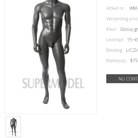
Artikel nr..:
WM-
Verzending poor
Kleur:
Glossy g
Levertijd:
15~4
Betaling:
L/C,D
Marktprijs:
$75
NU CONT