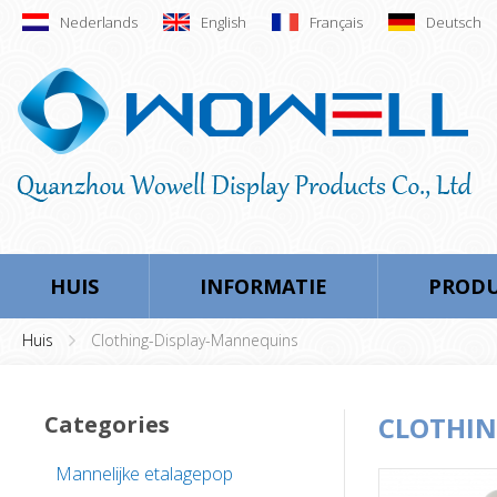
Nederlands
English
Français
Deutsch
HUIS
INFORMATIE
PROD
Huis
Clothing-Display-Mannequins
Categories
CLOTHIN
Mannelijke etalagepop