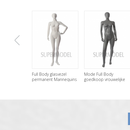
上
Full Body glasvezel
Mode Full Body
permanent Mannequins
goedkoop vrouwelijke
vrouwelijke groothandel
Mannequins te koop
一
张