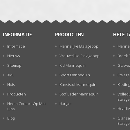
INFORMATIE
PRODUCTEN
HETE T
Informatie
Mannelijke Etalagepop
Mannel
Nieuws
Vrouwelijke Etalagepop
Broek 
Sitemap
Kid Mannequin
Glasve
XML
Sport Mannequin
Etalag
Huis
Kunststof Mannequin
Kleding
Producten
Stof Leder Mannequin
Volled
Etalag
Neem Contact Op Met
Hanger
Headle
Ons
Blog
Glanze
Etalag