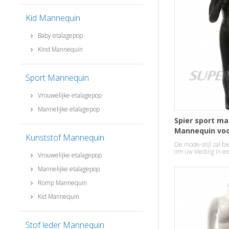
Kid Mannequin
Baby etalagepop
Kind Mannequin
Sport Mannequin
Vrouwelijke etalagepop
Mannelijke etalagepop
Spier sport ma
Mannequin voo
Kunststof Mannequin
De mode-stijl zal b
om uw kleding in ee
Vrouwelijke etalagepop
geven.
Mannelijke etalagepop
Romp Mannequin
Kid Mannequin
Stof leder Mannequin