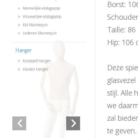
Borst: 10
Mannelijke etalagepop
Schouder
Vrouwelijke etalagepop
Kid Mannequin
Taille: 8
Lederen Mannequin
Hip: 106 
Hanger
Kunststof Hanger
Deze spie
Houten Hanger
glasvezel 
stijl. Al
we daarme
zal biede
te geven.