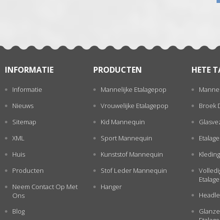
INFORMATIE
PRODUCTEN
HETE T
Informatie
Mannelijke Etalagepop
Mannel
Nieuws
Vrouwelijke Etalagepop
Broek 
Sitemap
Kid Mannequin
Glasve
XML
Sport Mannequin
Etalag
Huis
Kunststof Mannequin
Kleding
Producten
Stof Leder Mannequin
Volled
Etalag
Neem Contact Op Met
Hanger
Headle
Ons
Blog
Glanze
Etalag