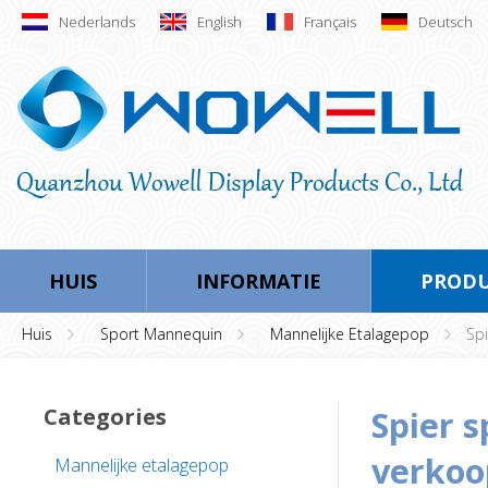
Nederlands
English
Français
Deutsch
HUIS
INFORMATIE
PROD
Huis
Sport Mannequin
Mannelijke Etalagepop
Sp
Categories
spier sport mannelijke mannequin voor
verkoo
Mannelijke etalagepop