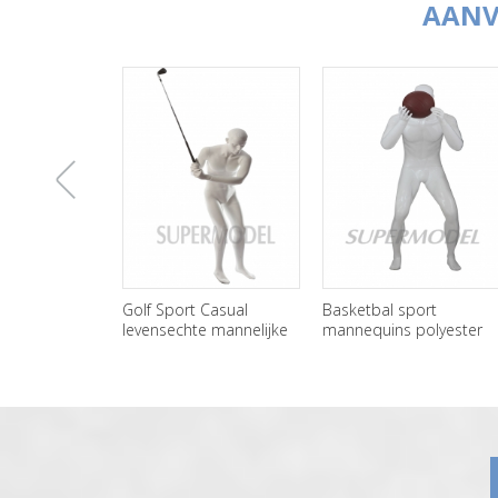
AANV
上
Golf Sport Casual
Basketbal sport
Bask
levensechte mannelijke
mannequins polyester
mann
Mannequin voor
materiaal
groot
一
weergave
张