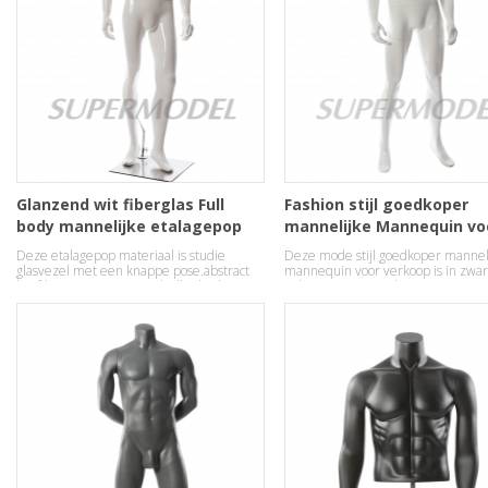
Glanzend wit fiberglas Full
Fashion stijl goedkoper
body mannelijke etalagepop
mannelijke Mannequin vo
verkoop
Deze etalagepop materiaal is studie
Deze mode stijl goedkoper mannel
glasvezel met een knappe pose.abstract
mannequin voor verkoop is in zwa
hoofden garantie een stijlvolle display.
polyester materiaal.