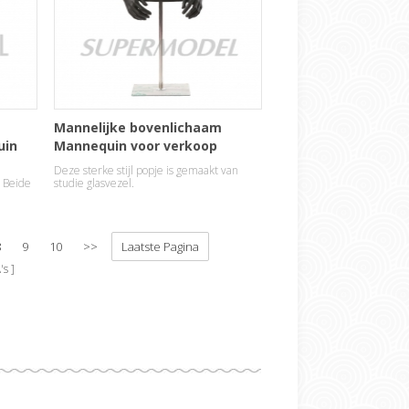
Mannelijke bovenlichaam
uin
Mannequin voor verkoop
Deze sterke stijl popje is gemaakt van
. Beide
studie glasvezel.
8
9
10
>>
Laatste Pagina
's