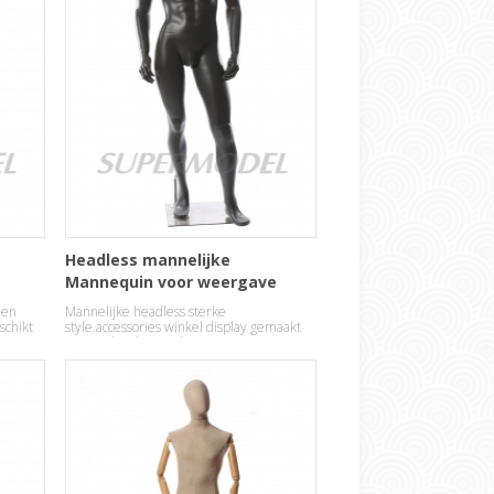
Headless mannelijke
Mannequin voor weergave
een
Mannelijke headless sterke
schikt
style.accessories winkel display gemaakt
van studie glasvezel.