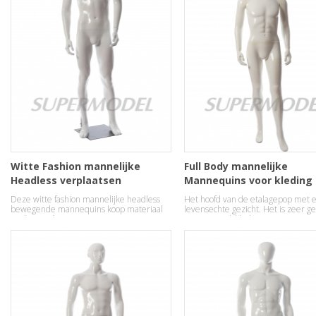
Witte Fashion mannelijke
Full Body mannelijke
Headless verplaatsen
Mannequins voor kleding
Mannequins te koop
Display
Deze witte fashion mannelijke headless
Het hoofd van de etalagepop met 
bewegende mannequins koop materiaal
levensechte gezicht. Het is zeer ge
in glasvezel.
voor vrijetijdskleding weergave.