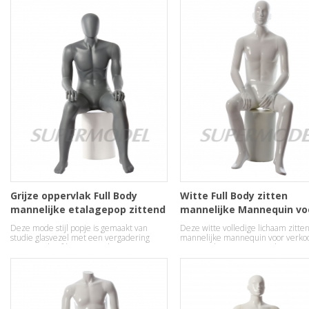
Grijze oppervlak Full Body
Witte Full Body zitten
mannelijke etalagepop zittend
mannelijke Mannequin vo
verkoop
Deze mode stijl popje is gemaakt van
Deze witte volledige lichaam zitte
studie glasvezel met een vergadering
mannelijke mannequin voor verkoop
pose. Het hoofd in mooie abstracte ei
zware polyester materiaal met ee
ontwerp.
vergadering pose.