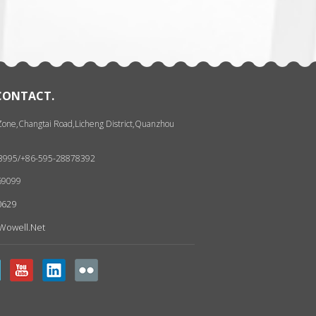
 CONTACT.
 Zone,Changtai Road,Licheng District,Quanzhou
93995/+86-595-28878392
69099
0629
wowell.net