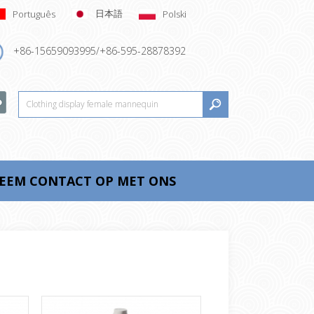
日本語
Português
Polski
+86-15659093995/+86-595-28878392
EEM CONTACT OP MET ONS