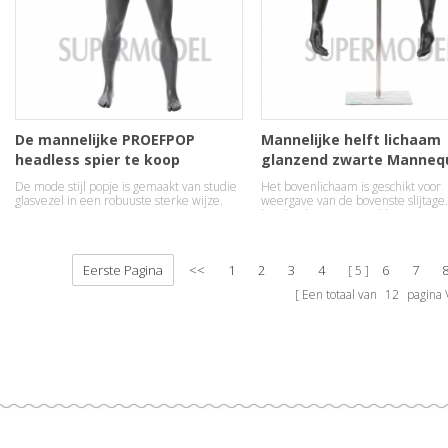
De mannelijke PROEFPOP
Mannelijke helft lichaam
headless spier te koop
glanzend zwarte Manneq
voor weergave
De mode stijl popje is gemaakt van studie
Het bovenlichaam is geschikt voor
glasvezel in een robuuste sterke wijze.
weergave van de bovenste slijtage
handen kunnen movable.
Eerste Pagina
<<
1
2
3
4
6
7
5
Een totaal van
12
pagina \