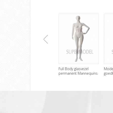
上
Full Body glasvezel
Mode 
permanent Mannequins
goedk
vrouwelijke groothandel
Mann
一
张