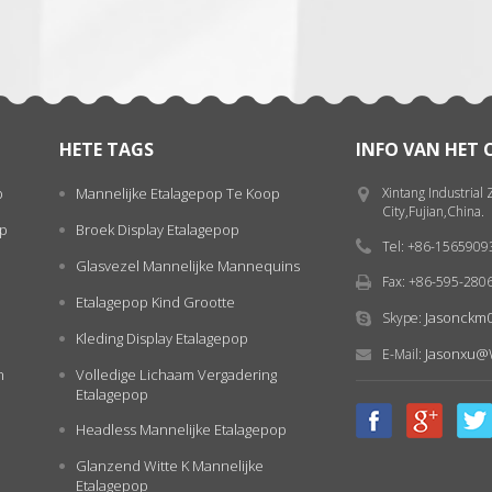
HETE TAGS
INFO VAN HET
p
Mannelijke Etalagepop Te Koop
Xintang Industrial
City,Fujian,China.
op
Broek Display Etalagepop
Tel: +86-156590
Glasvezel Mannelijke Mannequins
Fax: +86-595-280
Etalagepop Kind Grootte
Jasonckm
Skype:
Kleding Display Etalagepop
Jasonxu@
E-Mail:
n
Volledige Lichaam Vergadering
Etalagepop
Headless Mannelijke Etalagepop
Glanzend Witte K Mannelijke
Etalagepop