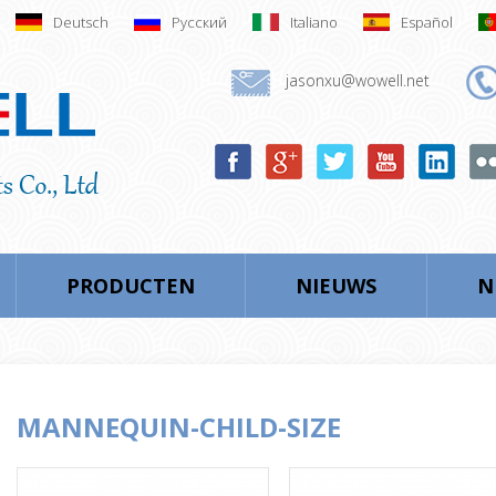
Deutsch
Русский
Italiano
Español
jasonxu@wowell.net
PRODUCTEN
NIEUWS
N
MANNEQUIN-CHILD-SIZE