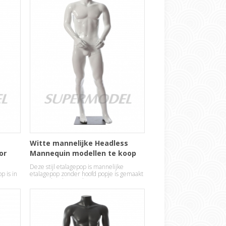
Witte mannelijke Headless
or
Mannequin modellen te koop
n
Deze stijl etalagepop is mannelijke
 is in
etalagepop zonder hoofd popje is gemaakt
n
van studie glasvezel.