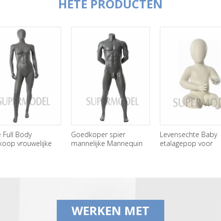
HETE PRODUCTEN
Full Body
Goedkoper spier
Levensechte Baby
oop vrouwelijke
mannelijke Mannequin
etalagepop voor
equins te koop
voor verkoop
weergave
WERKEN MET