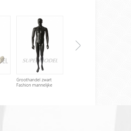
下
Groothandel zwart
Goedkope Headless
Sexy
Fashion mannelijke
mannelijke Mannequin
Mann
etalagepop
voor verkoop
weer
一
张