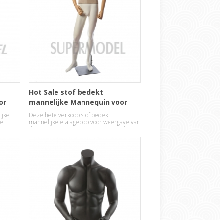
Hot Sale stof bedekt
or
mannelijke Mannequin voor
kleding Display
ijke
Deze hete verkoop stof bedekt
re
mannelijke etalagepop voor weergave van
de kleding is in polyester romp met hout
handen.